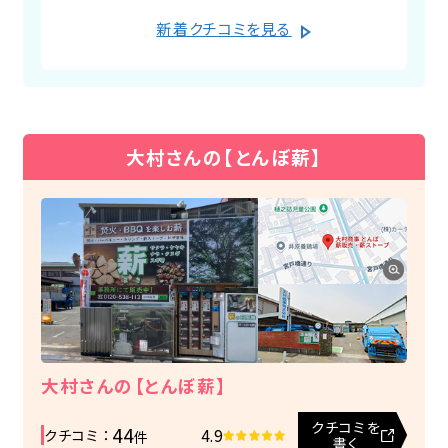
some for my home garden this year.
by Google) I used to dislike
新着クチコミを見る
I haven't harvested any vegetables
carrots, but I was surprised when I
yet, but it seems like they've
tried carrots grown with "Mr.
taken root better than next year. I
Omura's Eco Compost." They
have high hopes for this year's
weren't bitter, they were sweet,
vegetables!
and I ate them raw, whole. Now I
大村さんの【とんぼ薪】
absolutely love carrots.
大村さんの【とんぼ薪】
クチコミを
44
4.9
クチコミ ：
件
書く