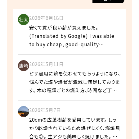
2026年6月18日
安くて質が良い薪が買えました。
(Translated by Google) I was able
to buy cheap, good-quality
firewood.
2026年5月11日
ピザ窯用に薪を使わせてもらうようになり、
悩んでた煤や爆ぜが激減し満足しておりま
す。 木の種類ごとの燃え方、時間など丁寧
に説明していただき助かります。
(Translated by Google) Since I
2026年5月7日
started using firewood for my pizza
20cmの広葉樹薪を愛用しています。 しっ
oven, the soot and crackling that I
かり乾燥されているため爆ぜにくく、燃焼具
was worried about have drastically
合も◎。 生アジも美味しく焼けました。 値