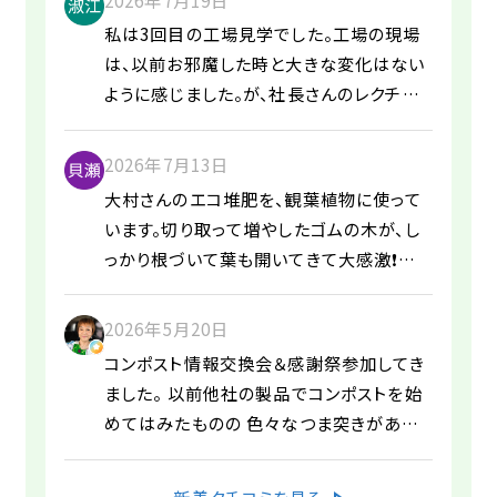
picked up. I was present during the
私は3回目の工場見学でした。工場の現場
process, and Mr. Omura was very
は、以前お邪魔した時と大きな変化はない
kind and accommodating. Thank
ように感じました。が、社長さんのレクチャ
you very much. We try to use our
ーの内容が、以前と比べてさらに分かりや
belongings carefully and for as long
すくなったと感じました。 暑い中、社員の
as possible, but sometimes we end
2026年7月13日
方々がきびきびと働いていらっしゃいまし
up with things that we no longer
大村さんのエコ堆肥を、観葉植物に使って
た。とても丁寧にあいさつしてくださり、誇
need or that are beyond repair. In
います。切り取って増やしたゴムの木が、し
りをもって働いていらっしゃることがわかり
such cases, we would be very
っかり根づいて葉も開いてきて大感激❗️ふ
ました。「暑くて大変ですね」と女性社員の
grateful if Mr. Omura would handle
わふわで臭いもなく、とてもよい感じ。うれ
方に申しましたら、「最近は熱中症のセミナ
them.
しいです。 (Translated by Google) I'm
2026年5月20日
ーを何回も開いて、気を付けています」との
using Mr. Omura's eco-friendly
コンポスト情報交換会＆感謝祭参加してき
ことでした。 女性社員の方も多くいらして、
compost for my houseplants. I'm
ました。 以前他社の製品でコンポストを始
元気よく楽しそうでした。 大変有意義な工
thrilled that the rubber tree I
めてはみたものの 色々なつま突きがあり
場見学でした。 (Translated by Google)
propagated by cuttings has taken
断念していました。 そんな時出会えたのが
This was my third factory tour. The
root firmly and its leaves are
こちらのコンポスト。 コンポストチャレンジ
factory floor itself didn't seem to
新着クチコミを見る