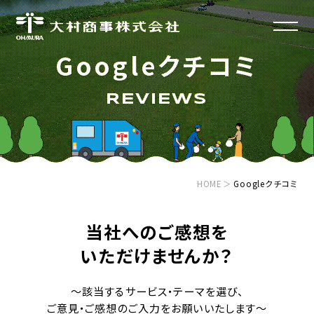
Googleクチコミ
HOME
ホーム
REVIEWS
RECRUIT
採用情報
HOME
Googleクチコミ
SERVICE
事業紹介
当社へのご感想を
いただけませんか？​
COMPANY
会社案内
不用品回収/遺品整理/生前整理
〜該当するサービス・テーマを選び、
事業ごみ/産業廃棄物
ご意見・ご感想のご入力をお願いいたします〜​