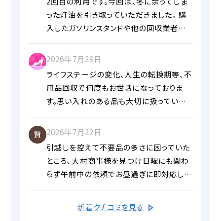
許可証
2回目の利用です。今回は、冬に余ってしま
った灯油を引き取っていただきました。 購
社員専用ページ
入したガソリンスタンドや他の回収業者に
複数電話して引き取り先を探しましたが、
大村商事さんが安価でニーズに合っていた
社員専用ログイン
2026年7月29日
のでお願いしました。他の業者さんは、灯油
ライフステージの変化、人生の転換期等、不
のポリタンクごとの引き取りになってしまう
用品回収で何度もお世話になっておりま
ところ、大村さんは、中身の灯油のみ吸い取
す。思い入れのある品も大切に扱っていた
お電話でのお問い合わせ
って回収していただけました。 引き取りに
だけるため、必ず大村さんにお願いするよ
048-472-0328
いらっしゃった方も、親切で大変丁寧。終始
うにしています。いつも夫が依頼し対応は
2026年7月22日
気持ちのよい対応をしていただきました。
個人の方はこちら
夫婦のいずれかですが、この度は亡き祖父
引越しを控えて不要品の多さに困っていた
また何かあった時はお願いいたします。 あ
0120-538-113
に貰った思い入れのあるベッドマットレス他
ところ､大村商事様を見つけ日曜にも関わ
りがとうございました。 (Translated by
数点を引き取っていただく運びとなり、自分
らず午前中の依頼でお昼過ぎに即対応して
Google) This is my second time
営業時間
月〜金・祝
8:30～17:00
で立ち会いましたが、快くご対応していただ
土・日
8:30～12:00
いただきました。迅速かつ丁寧に作業して
using your service. This time, you
けました。ありがとうございました。物は長
いただき非常に助かりました。また機会が
took away the kerosene I had left
新着クチコミを見る
く大切に使うことを心掛けていますが、どう
あれば依頼させていただきたいと思いま
over from the winter. I called
しても不要になったり修繕不可能な物が出