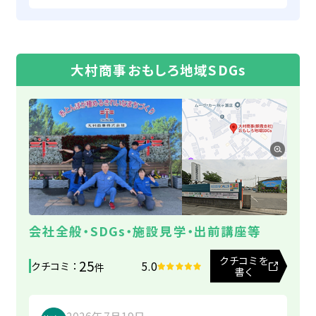
採用情報
す。 (Translated by Google) I was
several gas stations where I bought
てきてしまいます。その際はぜひ、大村さん
struggling with the large amount of
it and other recycling companies
に扱っていただけますと幸いです。
不用品回収サイト
unwanted items I had to get rid of
to find someone to take it, but
(Translated by Google) We have
in preparation for moving, when I
Omura Shoji was the most
大村商事おもしろ地域SDGs
used Mr. Omura's services many
found Omura Shoji. Despite it
affordable and met my needs, so I
とんぼ薪販売サイト
times for junk removal during
being a Sunday, they responded
asked them to do it. Other
changes in our life stages and
immediately to my request in the
companies only took the entire
turning points. We always ask Mr.
morning, arriving just after noon.
kerosene container, but Omura
Omura to handle our belongings
Their quick and thorough work was
only emptied the container and
because he handles even cherished
a great help. I would definitely like
collected the kerosene itself. The
items with care. Usually, my
to request their services again if
person who came to pick it up was
husband makes the request and
the opportunity arises.
very kind and polite. I had a
one of us handles the
会社全般・SDGs・施設見学・出前講座等
pleasant experience throughout. I
arrangements, but this time, we
will definitely use your service
クチコミを
25
were asked to have several items,
5.0
クチコミ ：
件
書く
again if needed. Thank you very
including a bed mattress that
much.
belonged to my late grandfather,
2026年7月19日