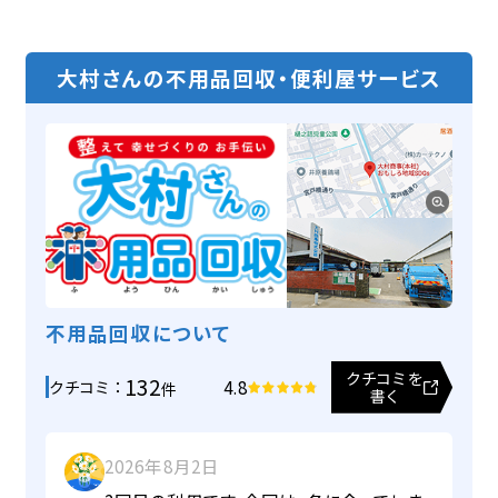
SDGS
おもしろ地域SDGS
経営理念・行動指針
仮設トイレレンタル
代表ご挨拶
剪定枝・刈草の受入（木質系バイオマス）
大村さんの不用品回収・便利屋サービス
NEWS/BLOG
ニュース/ブログ
おもしろ地域SDGｓトップ
会社概要・沿革
市役所等受託業務
有機物が循環する地域
アクセス
堆肥販売・食品リサイクル
SNS/MOVIE
SNS・動画
断捨離文化が進む地域
SDGｓレポート
薪販売
交通安全が進む地域
チラシ
CONTACT
お問い合わせ
動画一覧
SDGsレポート提携団体の紹介
会社見学・出前講座
不用品回収について
instagram
プライバシーポリシー /
クチコミを
表彰
132
4.8
クチコミ ：
件
Facebook
書く
カスタマーハラスメント対応基本方針
クチコミ
X
特商法
2026年8月2日