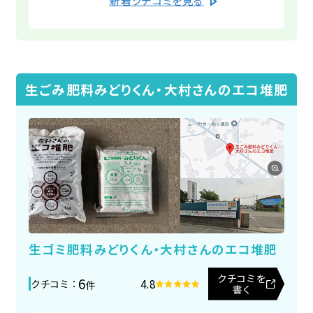
opening up! It's fluffy, odorless,
している皆さんとの交流を企画し 情報交換
have changed much since my last
and just feels great. I'm so happy.
ができ、研究熱心な大村社長の実験結果か
visit. However, I felt the
らのヒントもたくさん頂くことができました。
president's lecture was even easier
これからも楽しく続けていけると思います。
to understand than before. Despite
社員の皆さんのたくさんの心遣いで有意義
the heat, the employees were
生ごみ肥料みどりくん・大村さんのエコ堆肥
で楽しい会でした。あありがとうございまし
working briskly. They greeted me
た。 (Translated by Google) I
very politely, and it was clear they
attended the Compost Information
took pride in their work. When I
Exchange Meeting & Thanksgiving
commented to a female employee,
Festival. I had previously tried
"It must be tough in this heat," she
composting with another
replied, "We've been holding
company's product, but I
several heatstroke prevention
encountered various problems and
seminars recently, so we're being
生ゴミ肥料みどりくん・大村さんのエコ堆肥
gave up. That's when I came across
careful." There were many female
this compost. The event was a
employees, and they seemed
クチコミを
6
4.8
クチコミ ：
件
書く
great opportunity to connect with
energetic and happy. It was a very
others who are also taking on the
worthwhile factory tour.