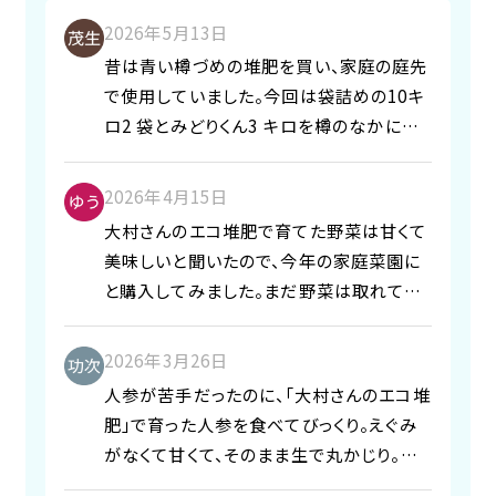
composting challenge, exchange
2026年5月13日
information, and receive many
昔は青い樽づめの堆肥を買い、家庭の庭先
helpful hints from the
で使用していました。今回は袋詰めの10キ
experimental results of President
ロ2 袋とみどりくん3 キロを樽のなかに混
Omura, who is very dedicated to
ぜ、3週間くらい寝かせてから使用したいと
his research. I think I can continue
思います。 (Translated by Google) In
2026年4月15日
composting happily from now on.
the past, I used to buy blue barrel-
大村さんのエコ堆肥で育てた野菜は甘くて
Thanks to the thoughtful
packed compost and use it in my
美味しいと聞いたので、今年の家庭菜園に
consideration of all the employees,
backyard. This time, I'll mix two
と購入してみました。まだ野菜は取れてい
it was a meaningful and enjoyable
10kg bags of compost with 3kg of
ませんが、来年に比べて根付きが良い様な
event. Thank you very much.
Midori-kun compost in a barrel and
気がしております。今年の野菜に期待大で
2026年3月26日
let it sit for about three weeks
す！ (Translated by Google) I heard
人参が苦手だったのに、「大村さんのエコ堆
before using it.
that vegetables grown with Mr.
肥」で育った人参を食べてびっくり。えぐみ
Omura's eco-friendly compost are
がなくて甘くて、そのまま生で丸かじり。今
sweet and delicious, so I bought
ではすっかり人参好きです。 (Translated