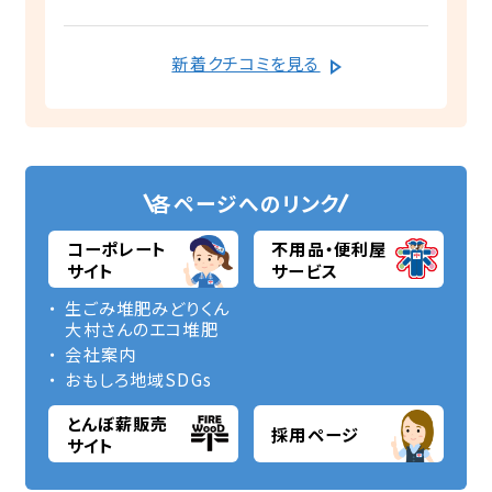
decreased, and I'm very satisfied.
段もリーズナブル。 冬場は薪ストーブでも
Thank you for the detailed
お世話になっています。 (Translated by
新着クチコミを見る
explanations about how each type
Google) I love using 20cm
of wood burns and the burning
hardwood firewood. It's well-dried,
time.
so it doesn't crackle easily, and it
burns very well. I was able to grill
fresh horse mackerel deliciously
各ページへのリンク
with it. The price is also
コーポレート
不用品・便利屋
reasonable. I also use it in my
サイト
サービス
wood-burning stove during the
生ごみ堆肥みどりくん
winter.
大村さんのエコ堆肥
会社案内
おもしろ地域SDGs
とんぼ薪販売
採用ページ
サイト