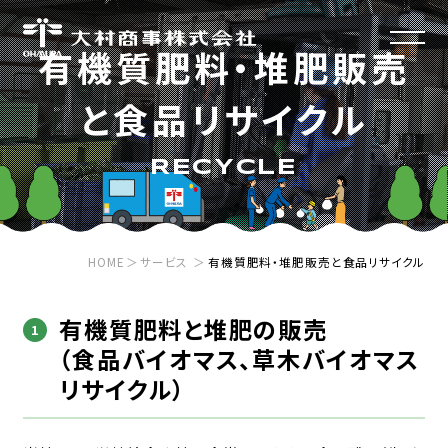
有機質肥料・堆肥販売
と食品リサイクル
HOME
ホーム
RECYCLE
RECRUIT
採用情報
HOME
サービス
有機質肥料・堆肥販売と食品リサイクル
SERVICE
事業紹介
有機質肥料と堆肥の販売
（食品バイオマス、草木バイオマス
COMPANY
会社案内
不用品回収/遺品整理/生前整理
リサイクル）
事業ごみ/産業廃棄物