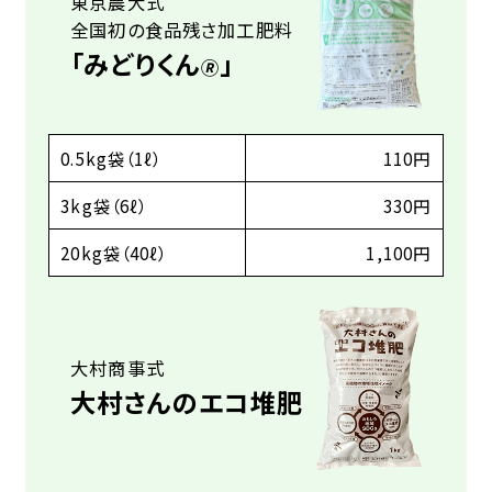
東京農大式
全国初の食品残さ加工肥料
「みどりくん
」
🄬
0.5kg袋（1ℓ）
110円
3kg袋（6ℓ）
330円
20kg袋（40ℓ）
1,100円
大村商事式
大村さんのエコ堆肥