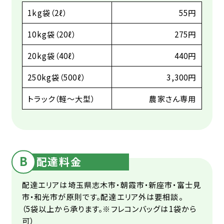
1kg袋（2ℓ）
55円
10kg袋（20ℓ）
275円
20kg袋（40ℓ）
440円
250kg袋（500ℓ）
3,300円
トラック（軽～大型）
農家さん専用
B
配達料金
配達エリアは埼玉県志木市・朝霞市・新座市・富士見
市・和光市が原則です。配達エリア外は要相談。
（5袋以上から承ります。※フレコンバッグは1袋から
可）