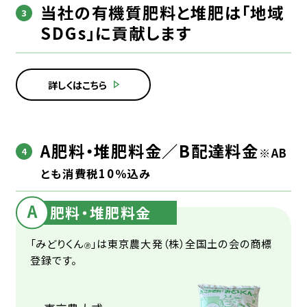
採用情報
当社の有機質肥料と堆肥は「地域
SDGs」に貢献します
不用品回収サイト
とんぼ薪販売サイト
詳しくはこちら
A肥料・堆肥料金／B配達料金
※AB
とも消費税10％込み
A
肥料・堆肥料金
「みどりくん
」は東京農大発（株）全国土の会の商標
🄬
登録です。