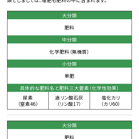
大分類
肥料
中分類
化学肥料（無機質）
小分類
単肥
具体的な肥料名と肥料三大要素（化学性効果）
尿素
過リン酸石灰
塩化カリ
（窒素46）
（リン酸17）
（カリ60）
大分類
肥料