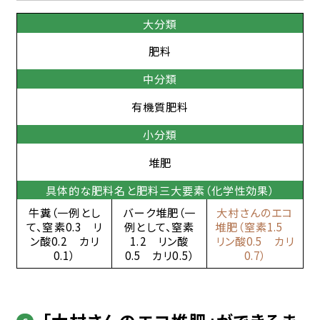
大分類
肥料
中分類
有機質肥料
小分類
堆肥
具体的な肥料名と肥料三大要素（化学性効果）
牛糞（一例とし
バーク堆肥（一
大村さんのエコ
て、窒素0.3 リ
例として、窒素
堆肥（窒素1.5
ン酸0.2 カリ
1.2 リン酸
リン酸0.5 カリ
0.1）
0.5 カリ0.5）
0.7）