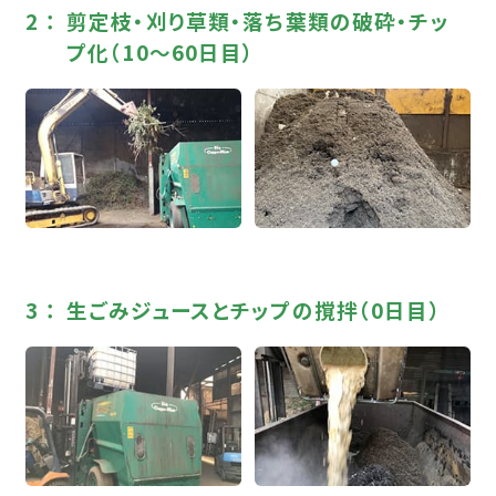
剪定枝・刈り草類・落ち葉類の破砕・チッ
プ化（10～60日目）
生ごみジュースとチップの撹拌（0日目）