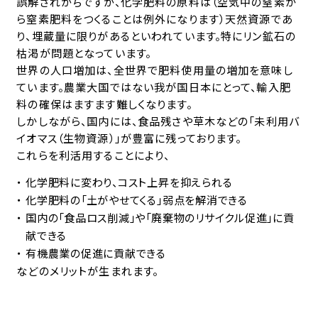
許可証
誤解されがちですが、化学肥料の原料は（空気中の窒素か
ら窒素肥料をつくることは例外になります）天然資源であ
社員専用ページ
り、埋蔵量に限りがあるといわれています。特にリン鉱石の
枯渇が問題となっています。
世界の人口増加は、全世界で肥料使用量の増加を意味し
社員専用ログイン
ています。農業大国ではない我が国日本にとって、輸入肥
料の確保はますます難しくなります。
しかしながら、国内には、食品残さや草木などの「未利用バ
イオマス（生物資源）」が豊富に残っております。
お電話でのお問い合わせ
これらを利活用することにより、
048-472-0328
化学肥料に変わり、コスト上昇を抑えられる
個人の方はこちら
化学肥料の「土がやせてくる」弱点を解消できる
0120-538-113
国内の「食品ロス削減」や「廃棄物のリサイクル促進」に貢
献できる
営業時間
月〜金・祝
8:30～17:00
有機農業の促進に貢献できる
土・日
8:30～12:00
などのメリットが生まれます。