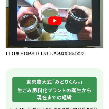
【土】【堆肥】【肥料】と【おもしろ地域SDGs】の話
東京農大式「みどりくん
」
®️
生ごみ肥料化プラントの誕生から
現在までの経緯
1994年（平成6年）より、東京農業大学 後藤逸男名