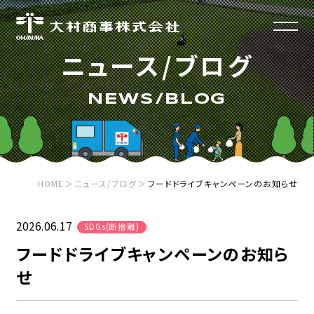
ニュース/ブログ
HOME
ホーム
NEWS/BLOG
RECRUIT
採用情報
HOME
ニュース/ブログ
フードドライブキャンペーンのお知らせ
SERVICE
事業紹介
2026.06.17
SDGs(断捨離)
フードドライブキャンペーンのお知ら
COMPANY
会社案内
不用品回収/遺品整理/生前整理
せ
事業ごみ/産業廃棄物