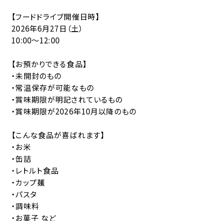
許可証
【フードドライブ開催日時】
社員専用ページ
2026年6月27日（土）
10:00～12:00
社員専用ログイン
【お預かりできる食品】
・未開封のもの
・常温保存が可能なもの
・賞味期限が明記されているもの
お電話でのお問い合わせ
・賞味期限が2026年10月以降のもの
048-472-0328
【こんな食品が喜ばれます】
個人の方はこちら
・お米
0120-538-113
・缶詰
・レトルト食品
営業時間
月〜金・祝
8:30～17:00
・カップ麺
土・日
8:30～12:00
・パスタ
・調味料
・お菓子 など