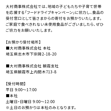
SDGS
おもしろ地域SDGS
経営理念・行動指針
仮設トイレレンタル
大村商事株式会社では、地域の子どもたちや子育て世帯
を応援する「フードドライブキャンペーン」に協力し、食品の
代表ご挨拶
剪定枝・刈草の受入（木質系バイオマス）
受付窓口として皆さまからの寄付をお預かりいたします。
NEWS/BLOG
ニュース/ブログ
おもしろ地域SDGｓトップ
ご家庭で食べきれない未使用食品がございましたら、ぜひ
会社概要・沿革
市役所等受託業務
ご協力をお願いいたします。
有機物が循環する地域
アクセス
堆肥販売・食品リサイクル
SNS/MOVIE
SNS・動画
【お預かり受付場所】
断捨離文化が進む地域
■大村商事株式会社 本社
SDGｓレポート
薪販売
埼玉県志木市下宗岡2-18-20
交通安全が進む地域
チラシ
CONTACT
お問い合わせ
動画一覧
■大村商事株式会社 朝霞支社
SDGsレポート提携団体の紹介
埼玉県朝霞市上内間木713-8
会社見学・出前講座
instagram
【受付時間】
プライバシーポリシー /
表彰
X
平日 9:00～17:00
カスタマーハラスメント対応基本方針
■本社
クチコミ
X
特商法
土曜日・日曜日 9:00～12:00
※土日のお預かりは本社のみとなります。